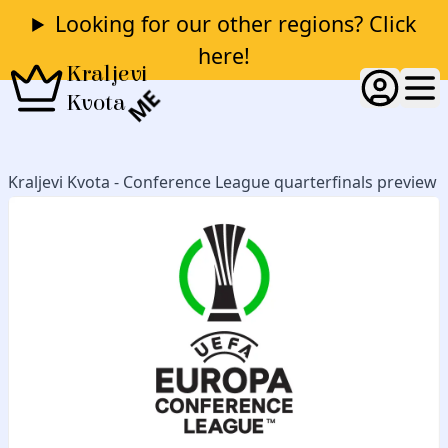
Looking for our other regions? Click
here!
Kraljevi
ME
Kvota
Kraljevi Kvota - Conference League quarterfinals preview