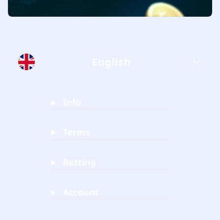
English
Info
Terms
Betting
Account