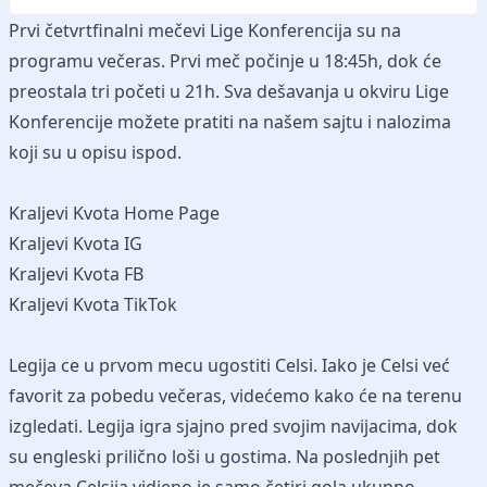
Prvi četvrtfinalni mečevi Lige Konferencija su na
programu večeras. Prvi meč počinje u 18:45h, dok će
preostala tri početi u 21h. Sva dešavanja u okviru Lige
Konferencije možete pratiti na našem sajtu i nalozima
koji su u opisu ispod.
Kraljevi Kvota Home Page
Kraljevi Kvota IG
Kraljevi Kvota FB
Kraljevi Kvota TikTok
Legija ce u prvom mecu ugostiti Celsi. Iako je Celsi već
favorit za pobedu večeras, videćemo kako će na terenu
izgledati. Legija igra sjajno pred svojim navijacima, dok
su engleski prilično loši u gostima. Na poslednjih pet