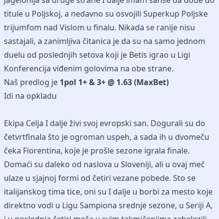
Jagelonija sa druge strane I dalje imam sanse da dođe do
titule u Poljskoj, a nedavno su osvojili Superkup Poljske
trijumfom nad Vislom u finalu. Nikada se ranije nisu
sastajali, a zanimljiva čitanica je da su na samo jednom
duelu od poslednjih setova koji je Betis igrao u Ligi
Konferencija viđenim golovima na obe strane.
Naš predlog je
1pol 1+ & 3+ @ 1.63 (MaxBet)
Idi na opkladu
Ekipa Celja I dalje živi svoj evropski san. Dogurali su do
četvrtfinala što je ogroman uspeh, a sada ih u dvomeču
čeka Fiorentina, koje je prošle sezone igrala finale.
Domaći su daleko od naslova u Sloveniji, ali u ovaj meč
ulaze u sjajnoj formi od četiri vezane pobede. Sto se
italijanskog tima tice, oni su I dalje u borbi za mesto koje
direktno vodi u Ligu Sampiona srednje sezone, u Seriji A,