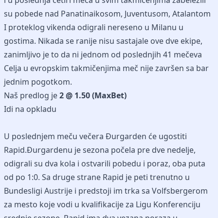
i u poslednja četiri meča u svim takmičenjima zabelezili
su pobede nad Panatinaikosom, Juventusom, Atalantom
I proteklog vikenda odigrali nereseno u Milanu u
gostima. Nikada se ranije nisu sastajale ove dve ekipe,
zanimljivo je to da ni jednom od poslednjih 41 mečeva
Celja u evropskim takmičenjima meč nije završen sa bar
jednim pogotkom.
Naš predlog je
2 @ 1.50 (MaxBet)
Idi na opkladu
U poslednjem meču večera Đurgarden će ugostiti
Rapid.Đurgardenu je sezona počela pre dve nedelje,
odigrali su dva kola i ostvarili pobedu i poraz, oba puta
od po 1:0. Sa druge strane Rapid je peti trenutno u
Bundesligi Austrije i predstoji im trka sa Volfsbergerom
za mesto koje vodi u kvalifikacije za Ligu Konferenciju