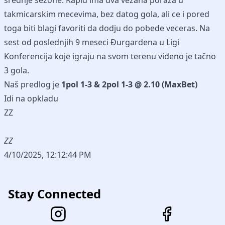
srednje sezone. Rapid ima dva vezana poraza u
takmicarskim mecevima, bez datog gola, ali ce i pored
toga biti blagi favoriti da dodju do pobede veceras. Na
sest od poslednjih 9 meseci Đurgardena u Ligi
Konferencija koje igraju na svom terenu viđeno je tačno
3 gola.
Naš predlog je
1pol 1-3 & 2pol 1-3 @ 2.10 (MaxBet)
Idi na opkladu
ZZ
ZZ
4/10/2025, 12:12:44 PM
Stay Connected