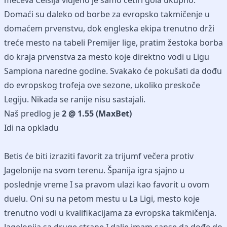
mečeva Celsija vidjeno je samo četiri gola ukupno.
Domaći su daleko od borbe za evropsko takmičenje u
domaćem prvenstvu, dok engleska ekipa trenutno drži
treće mesto na tabeli Premijer lige, pratim žestoka borba
do kraja prvenstva za mesto koje direktno vodi u Ligu
Sampiona naredne godine. Svakako će pokušati da dođu
do evropskog trofeja ove sezone, ukoliko preskoče
Legiju. Nikada se ranije nisu sastajali.
Naš predlog je
2 @ 1.55 (MaxBet)
Idi na opkladu
Betis će biti izraziti favorit za trijumf večera protiv
Jagelonije na svom terenu. Španija igra sjajno u
poslednje vreme I sa pravom ulazi kao favorit u ovom
duelu. Oni su na petom mestu u La Ligi, mesto koje
trenutno vodi u kvalifikacijama za evropska takmičenja.