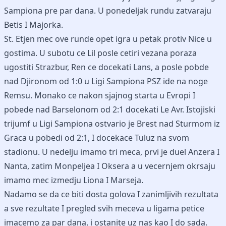
Sampiona pre par dana. U ponedeljak rundu zatvaraju
Betis I Majorka.
St. Etjen mec ove runde opet igra u petak protiv Nice u
gostima. U subotu ce Lil posle cetiri vezana poraza
ugostiti Strazbur, Ren ce docekati Lans, a posle pobde
nad Djironom od 1:0 u Ligi Sampiona PSZ ide na noge
Remsu. Monako ce nakon sjajnog starta u Evropi I
pobede nad Barselonom od 2:1 docekati Le Avr. Istojiski
trijumf u Ligi Sampiona ostvario je Brest nad Sturmom iz
Graca u pobedi od 2:1, I docekace Tuluz na svom
stadionu. U nedelju imamo tri meca, prvi je duel Anzera I
Nanta, zatim Monpeljea I Oksera a u vecernjem okrsaju
imamo mec izmedju Liona I Marseja.
Nadamo se da ce biti dosta golova I zanimljivih rezultata
a sve rezultate I pregled svih meceva u ligama petice
imacemo za par dana, i ostanite uz nas kao I do sada.