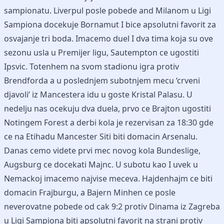
sampionatu. Liverpul posle pobede and Milanom u Ligi
Sampiona docekuje Bornamut I bice apsolutni favorit za
osvajanje tri boda. Imacemo duel I dva tima koja su ove
sezonu usla u Premijer ligu, Sautempton ce ugostiti
Ipsvic. Totenhem na svom stadionu igra protiv
Brendforda a u poslednjem subotnjem mecu ‘crveni
djavoli’ iz Mancestera idu u goste Kristal Palasu. U
nedelju nas ocekuju dva duela, prvo ce Brajton ugostiti
Notingem Forest a derbi kola je rezervisan za 18:30 gde
ce na Etihadu Mancester Siti biti domacin Arsenalu.
Danas cemo videte prvi mec novog kola Bundeslige,
Augsburg ce docekati Majnc. U subotu kao I uvek u
Nemackoj imacemo najvise meceva. Hajdenhajm ce biti
domacin Frajburgu, a Bajern Minhen ce posle
neverovatne pobede od cak 9:2 protiv Dinama iz Zagreba
u Ligi Sampiona biti apsolutni favorit na strani protiv