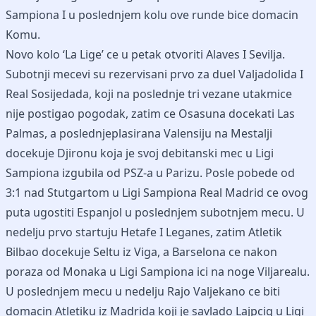
Sampiona I u poslednjem kolu ove runde bice domacin
Komu.
Novo kolo ‘La Lige’ ce u petak otvoriti Alaves I Sevilja.
Subotnji mecevi su rezervisani prvo za duel Valjadolida I
Real Sosijedada, koji na poslednje tri vezane utakmice
nije postigao pogodak, zatim ce Osasuna docekati Las
Palmas, a poslednjeplasirana Valensiju na Mestalji
docekuje Djironu koja je svoj debitanski mec u Ligi
Sampiona izgubila od PSZ-a u Parizu. Posle pobede od
3:1 nad Stutgartom u Ligi Sampiona Real Madrid ce ovog
puta ugostiti Espanjol u poslednjem subotnjem mecu. U
nedelju prvo startuju Hetafe I Leganes, zatim Atletik
Bilbao docekuje Seltu iz Viga, a Barselona ce nakon
poraza od Monaka u Ligi Sampiona ici na noge Viljarealu.
U poslednjem mecu u nedelju Rajo Valjekano ce biti
domacin Atletiku iz Madrida koji je savlado Lajpcig u Ligi