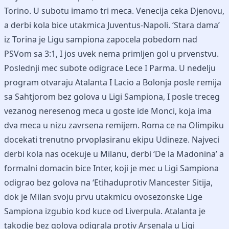
Torino. U subotu imamo tri meca. Venecija ceka Djenovu,
a derbi kola bice utakmica Juventus-Napoli. ‘Stara dama’
iz Torina je Ligu sampiona zapocela pobedom nad
PSVom sa 3:1, I jos uvek nema primljen gol u prvenstvu.
Poslednji mec subote odigrace Lece I Parma. U nedelju
program otvaraju Atalanta I Lacio a Bolonja posle remija
sa Sahtjorom bez golova u Ligi Sampiona, I posle treceg
vezanog neresenog meca u goste ide Monci, koja ima
dva meca u nizu zavrsena remijem. Roma ce na Olimpiku
docekati trenutno prvoplasiranu ekipu Udineze. Najveci
derbi kola nas ocekuje u Milanu, derbi ‘De la Madonina’ a
formalni domacin bice Inter, koji je mec u Ligi Sampiona
odigrao bez golova na ‘Etihaduprotiv Mancester Sitija,
dok je Milan svoju prvu utakmicu ovosezonske Lige
Sampiona izgubio kod kuce od Liverpula. Atalanta je
takodje bez golova odigrala protiv Arsenala u Ligi