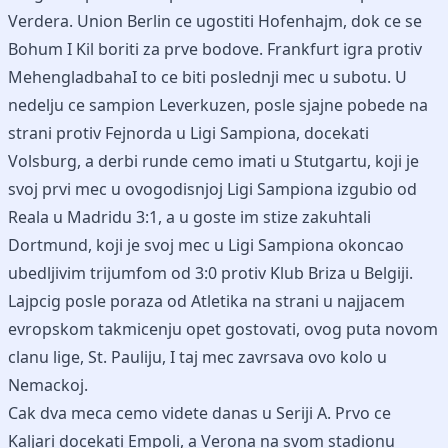
Verdera. Union Berlin ce ugostiti Hofenhajm, dok ce se
Bohum I Kil boriti za prve bodove. Frankfurt igra protiv
MehengladbahaI to ce biti poslednji mec u subotu. U
nedelju ce sampion Leverkuzen, posle sjajne pobede na
strani protiv Fejnorda u Ligi Sampiona, docekati
Volsburg, a derbi runde cemo imati u Stutgartu, koji je
svoj prvi mec u ovogodisnjoj Ligi Sampiona izgubio od
Reala u Madridu 3:1, a u goste im stize zakuhtali
Dortmund, koji je svoj mec u Ligi Sampiona okoncao
ubedljivim trijumfom od 3:0 protiv Klub Briza u Belgiji.
Lajpcig posle poraza od Atletika na strani u najjacem
evropskom takmicenju opet gostovati, ovog puta novom
clanu lige, St. Pauliju, I taj mec zavrsava ovo kolo u
Nemackoj.
Cak dva meca cemo videte danas u Seriji A. Prvo ce
Kaljari docekati Empoli, a Verona na svom stadionu