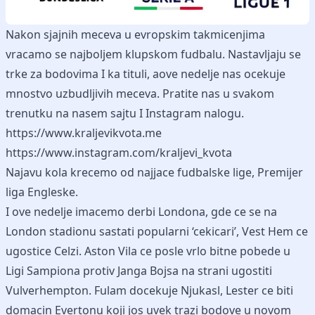
Nakon sjajnih meceva u evropskim takmicenjima
vracamo se najboljem klupskom fudbalu. Nastavljaju se
trke za bodovima I ka tituli, aove nedelje nas ocekuje
mnostvo uzbudljivih meceva. Pratite nas u svakom
trenutku na nasem sajtu I Instagram nalogu.
https://www.kraljevikvota.me
https://www.instagram.com/kraljevi_kvota
Najavu kola krecemo od najjace fudbalske lige, Premijer
liga Engleske.
I ove nedelje imacemo derbi Londona, gde ce se na
London stadionu sastati popularni ‘cekicari’, Vest Hem ce
ugostice Celzi. Aston Vila ce posle vrlo bitne pobede u
Ligi Sampiona protiv Janga Bojsa na strani ugostiti
Vulverhempton. Fulam docekuje Njukasl, Lester ce biti
domacin Evertonu koji jos uvek trazi bodove u novom