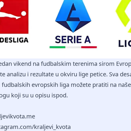
 jedan vikend na fudbalskim terenima sirom Evro
te analizu i rezultate u okviru lige petice. Sva de
h fudbalskih evropskih liga možete pratiti na naše
gu koji su u opisu ispod.
aljevikvota.me
stagram.com/kraljevi_kvota