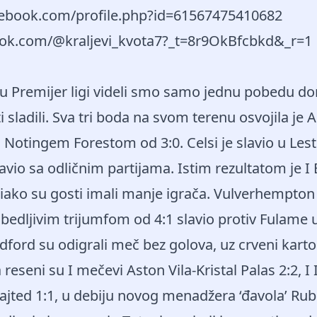
acebook.com/profile.php?id=61567475410682
iktok.com/@kraljevi_kvota7?_t=8r9OkBfcbkd&_r=1
u Premijer ligi videli smo samo jednu pobedu do
 sladili. Sva tri boda na svom terenu osvojila je 
Notingem Forestom od 3:0. Celsi je slavio u Lest
vio sa odličnim partijama. Istim rezultatom je I 
ako su gosti imali manje igrača. Vulverhempton 
edljivim trijumfom od 4:1 slavio protiv Fulame
dford su odigrali meč bez golova, uz crveni karto
eseni su I mečevi Aston Vila-Kristal Palas 2:2, I I
ajted 1:1, u debiju novog menadžera ‘đavola’ R