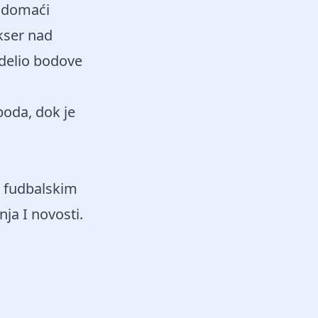
 domaći
kser nad
delio bodove
boda, dok je
a fudbalskim
ja I novosti.