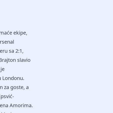
maće ekipe,
Arsenal
eru sa 2:1,
Brajton slavio
je
 u Londonu.
n za goste, a
psvić-
ubena Amorima.