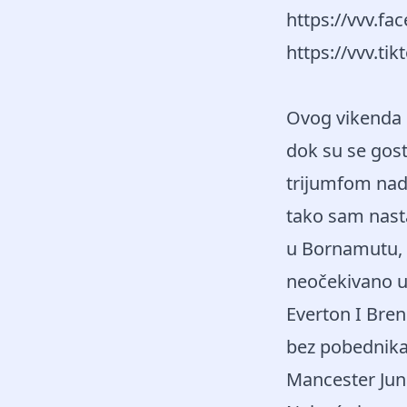
https://vvv.f
https://vvv.t
Ovog vikenda 
dok su se gosti
trijumfom nad 
tako sam nasta
u Bornamutu, i
neočekivano ub
Everton I Bren
bez pobednika r
Mancester Jun