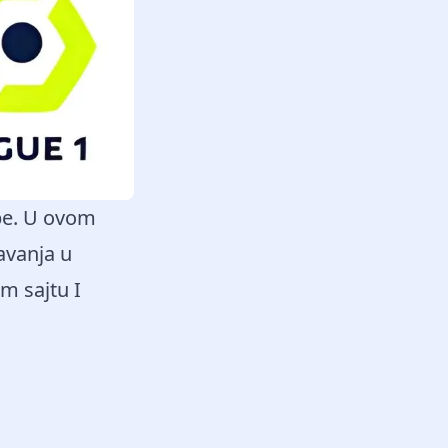
pe. U ovom
savanja u
m sajtu I