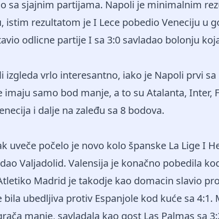
o sa sjajnim partijama. Napoli je minimalnim re
istim rezultatom je I Lece pobedio Veneciju u g
avio odlicne partije I sa 3:0 savladao bolonju koj
i izgleda vrlo interesantno, iako je Napoli prvi s
e imaju samo bod manje, a to su Atalanta, Inter, F
enecija i dalje na zaleđu sa 8 bodova.
k uveče počelo je novo kolo španske La Lige I H
ao Valjadolid. Valensija je konačno pobedila kod 
 Atletiko Madrid je takodje kao domacin slavio pro
e bila ubedljiva protiv Espanjole kod kuće sa 4:1. 
igrača manje, savladala kao gost Las Palmas sa 3:2