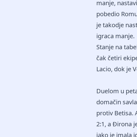
manje, nastavi
pobedio Romu, 
je takodje nast
igraca manje.
Stanje na tabel
čak četiri ekip
Lacio, dok je V
Duelom u peta
domačin savlad
protiv Betisa.
2:1, a Đirona j
iako je imala 