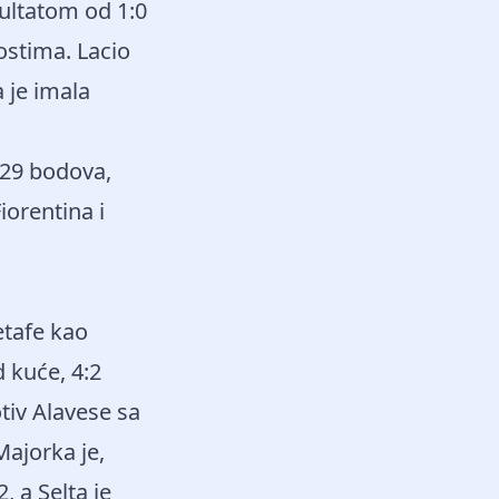
zultatom od 1:0
ostima. Lacio
a je imala
a 29 bodova,
iorentina i
etafe kao
kuće, 4:2
tiv Alavese sa
Majorka je,
, a Selta je