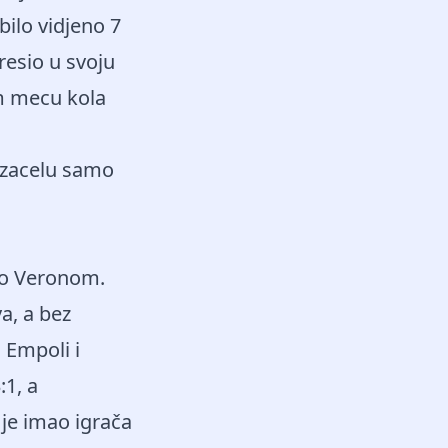
bilo vidjeno 7
resio u svoju
em mecu kola
a zacelu samo
ao Veronom.
a, a bez
 Empoli i
:1, a
je imao igrača