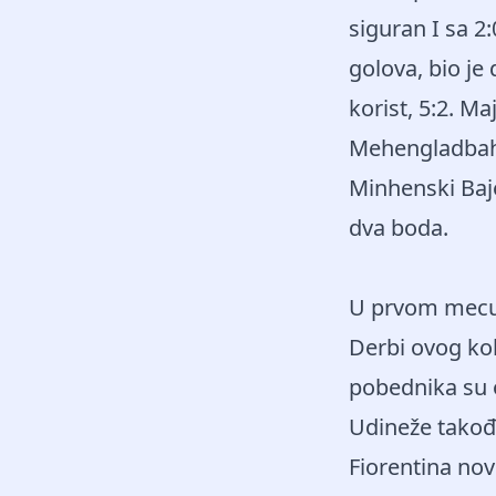
siguran I sa 2
golova, bio je
korist, 5:2. M
Mehengladbah j
Minhenski Baje
dva boda.
U prvom mecu o
Derbi ovog kol
pobednika su o
Udineže takođe
Fiorentina no