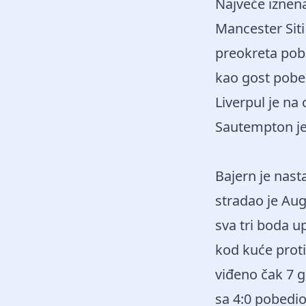
Najveće iznen
Mancester Siti
preokreta pob
kao gost pobed
Liverpul je na 
Sautempton je 
Bajern je nast
stradao je Au
sva tri boda up
kod kuće prot
viđeno čak 7 g
sa 4:0 pobedio