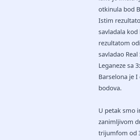
otkinula bod B
Istim rezultat
savladala kod 
rezultatom odi
savladao Real 
Leganeze sa 3:
Barselona je I 
bodova.
U petak smo im
zanimljivom du
trijumfom od 3