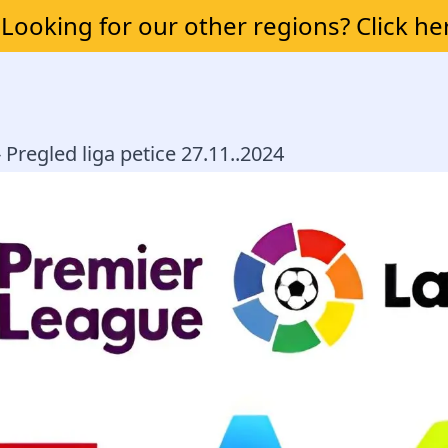
Looking for our other regions? Click he
- Pregled liga petice 27.11..2024