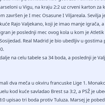
arseloni u Vigu, na kraju 2:2 uz crveni karton za 
om završen je I mec Osasune I Viljareala. Sevilja
kuće Rajo Valjekano, koji je imao manje igrača, a
gran je poslednji mec ovog kola u kom je Atletik
Sosijedad. Real Madrid je bio ubedljiv u gostima 
0.
dalje na celu tabele sa 34 boda, a poslednji je Val
ali dva meča u okviru francuske Lige 1. Monako 
elu kod kuće savladao Brest sa 3:2, a PSŽ je ube
:0 upisao tri boda protiv Tuluza. Marsej je pobe