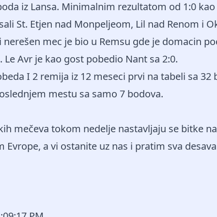
boda iz Lansa. Minimalnim rezultatom od 1:0 kao
ali St. Etjen nad Monpeljeom, Lil nad Renom i O
i nerešen mec je bio u Remsu gde je domacin po
. Le Avr je kao gost pobedio Nant sa 2:0.
obeda I 2 remija iz 12 meseci prvi na tabeli sa 32 
oslednjem mestu sa samo 7 bodova.
ih mečeva tokom nedelje nastavljaju se bitke n
 Evrope, a vi ostanite uz nas i pratim sva desavan
2:09:17 PM