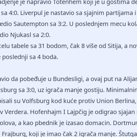
adjenje je napravio Totenhem koji je u gostima d
 sa 4:0. Liverpul je nastavio sa sjajnim partijama 
edio Sautempton sa 3:2. U poslednjem mecu kol
io Njukasl sa 2:0.
celu tabele sa 31 bodom, čak 8 više od Sitija, a nov
poslednji sa 4 boda.
avio da pobeđuje u Bundesligi, a ovaj put na Alija
gsburg sa 3:0, uz igrača manje gostiju. Minimal
isali su Volfsburg kod kuće protiv Union Berlina,
iv Verdera. Hofenhajm I Lajpčig je odigrao sjaja
olova, a kao pbednik je izasao domacin. Dortmun
 Frajburg, koji je imao čak 2 igrača manje. Štutgar