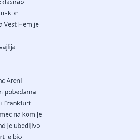
eklasirao
i nakon
a Vest Hem je
ajlija
nc Areni
nim pobedama
 i Frankfurt
n mec na kom je
d je ubedljivo
t je bio