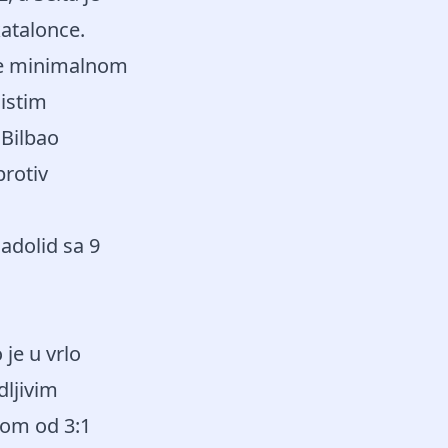
katalonce.
 je minimalnom
 istim
 Bilbao
protiv
jadolid sa 9
je u vrlo
dljivim
dom od 3:1