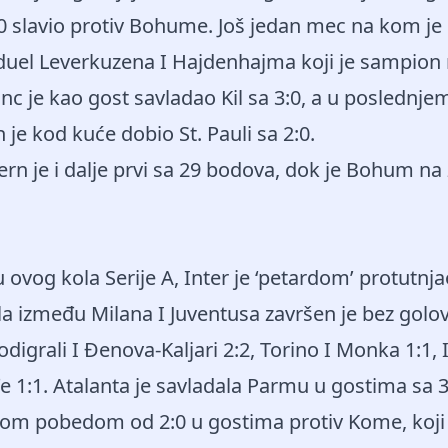
:0 slavio protiv Bohume. Još jedan mec na kom je 
 duel Leverkuzena I Hajdenhajma koji je sampion 
ajnc je kao gost savladao Kil sa 3:0, a u poslednj
e kod kuće dobio St. Pauli sa 2:0.
rn je i dalje prvi sa 29 bodova, dok je Bohum n
vog kola Serije A, Inter je ‘petardom’ protutnj
a između Milana I Juventusa završen je bez golov
digrali I Đenova-Kaljari 2:2, Torino I Monka 1:1, I
 1:1. Atalanta je savladala Parmu u gostima sa 3
vom pobedom od 2:0 u gostima protiv Kome, koji 