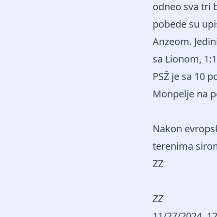
odneo sva tri 
pobede su upis
Anzeom. Jedin
sa Lionom, 1:1
PSŽ je sa 10 p
Monpelje na p
Nakon evropsk
terenima sirom
ZZ
ZZ
11/27/2024, 1