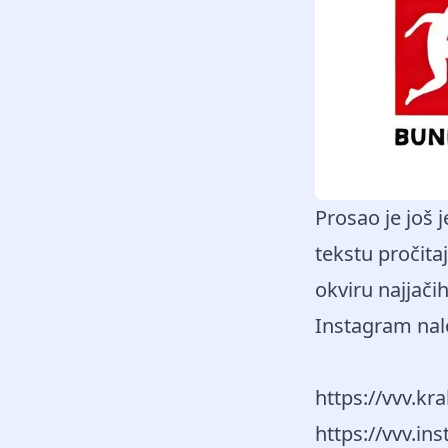
Prosao je još
tekstu pročitaj
okviru najjači
Instagram nalo
https://vvv.kr
https://vvv.in