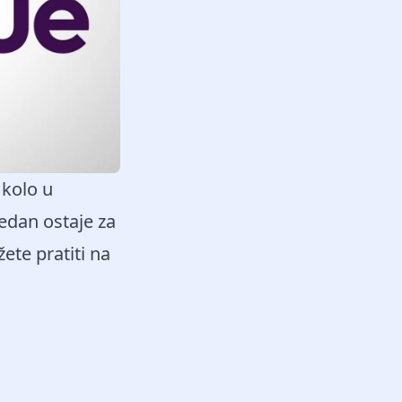
 kolo u
edan ostaje za
ete pratiti na