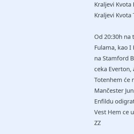
Kraljevi Kvota
Kraljevi Kvota
Od 20:30h na t
Fulama, kao I 
na Stamford Br
ceka Everton, 
Totenhem će n
Mančester Juna
Enfildu odigra
Vest Hem ce ug
ZZ