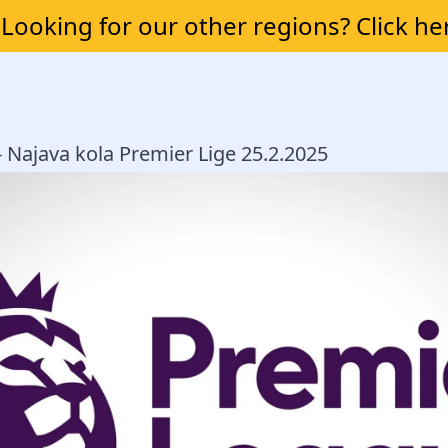
Looking for our other regions? Click he
 - Najava kola Premier Lige 25.2.2025