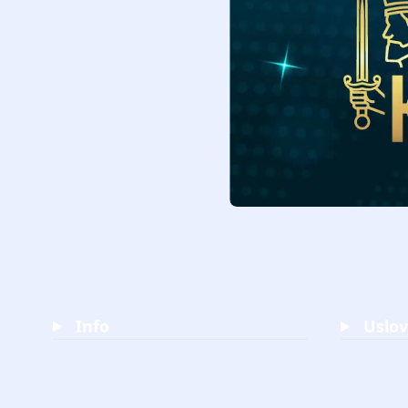
Info
Uslov