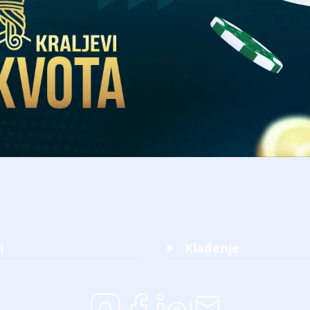
i
Klađenje