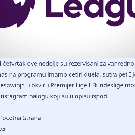
I četvrtak ove nedelje su rezervisani za vanredno
as na programu imamo cetiri duela, sutra pet I j
desavanja u okviru Premijer Lige I Bundeslige mož
Instagram nalogu koji su u opisu ispod.
 Pocetna Strana
IG