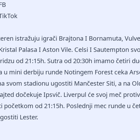
 FB
 TikTok
eren istražuju igrači Brajtona I Bornamuta, Vul
Kristal Palasa I Aston Vile. Celsi I Sautempton svo
idzu od 21:15h. Sutra od 20:30h imamo četiri du
a u mini derbiju runde Notingem Forest ceka Ars
a svom stadionu ugostiti Mančester Siti, a na Ol
jted dočekuje Ipsvič. Liverpul će svoj meč proti
ti početkom od 21:15h. Poslednji mec runde u če
ostiti Lester.