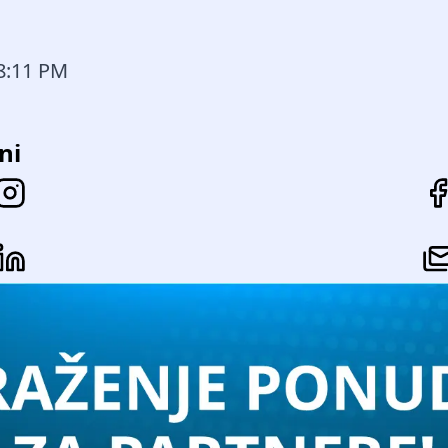
58:11 PM
ni