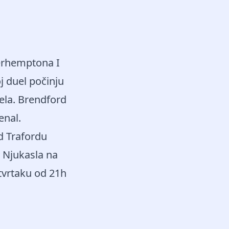
verhemptona I
j duel počinju
ela. Brendford
enal.
d Trafordu
v Njukasla na
tvrtaku od 21h