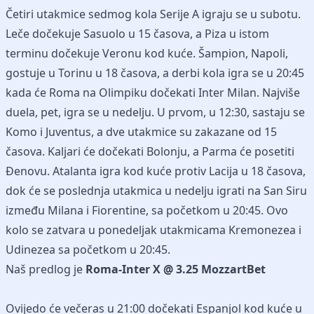
Četiri utakmice sedmog kola Serije A igraju se u subotu.
Leče dočekuje Sasuolo u 15 časova, a Piza u istom
terminu dočekuje Veronu kod kuće. Šampion, Napoli,
gostuje u Torinu u 18 časova, a derbi kola igra se u 20:45
kada će Roma na Olimpiku dočekati Inter Milan. Najviše
duela, pet, igra se u nedelju. U prvom, u 12:30, sastaju se
Komo i Juventus, a dve utakmice su zakazane od 15
časova. Kaljari će dočekati Bolonju, a Parma će posetiti
Đenovu. Atalanta igra kod kuće protiv Lacija u 18 časova,
dok će se poslednja utakmica u nedelju igrati na San Siru
između Milana i Fiorentine, sa početkom u 20:45. Ovo
kolo se zatvara u ponedeljak utakmicama Kremonezea i
Udinezea sa početkom u 20:45.
Naš predlog je
Roma-Inter X @ 3.25 MozzartBet
Ovijedo će večeras u 21:00 dočekati Espanjol kod kuće u