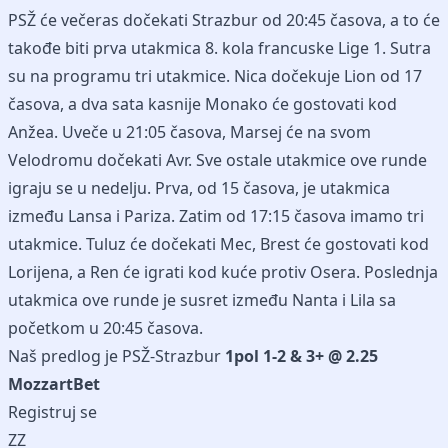
PSŽ će večeras dočekati Strazbur od 20:45 časova, a to će
takođe biti prva utakmica 8. kola francuske Lige 1. Sutra
su na programu tri utakmice. Nica dočekuje Lion od 17
časova, a dva sata kasnije Monako će gostovati kod
Anžea. Uveče u 21:05 časova, Marsej će na svom
Velodromu dočekati Avr. Sve ostale utakmice ove runde
igraju se u nedelju. Prva, od 15 časova, je utakmica
između Lansa i Pariza. Zatim od 17:15 časova imamo tri
utakmice. Tuluz će dočekati Mec, Brest će gostovati kod
Lorijena, a Ren će igrati kod kuće protiv Osera. Poslednja
utakmica ove runde je susret između Nanta i Lila sa
početkom u 20:45 časova.
Naš predlog je PSŽ-Strazbur
1pol 1-2 & 3+ @ 2.25
MozzartBet
Registruj se
ZZ