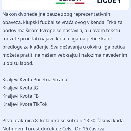
Nakon dvonedeljne pauze zbog reprezentativnih
obaveza, klupski fudbal se vraća ovog vikenda. Trka za
bodovima širom Evrope se nastavlja, a u ovom tekstu
možete pročitati najavu kola u ligama petice kao i
predloge za klađenje. Sva dešavanja u okviru liga petica
možete pratiti na našem veb-sajtu i nalozima navedenim
u opisu ispod.
Kraljevi Kvota Pocetna Strana
Kraljevi Kvota IG
Kraljevi Kvota FB
Kraljevi Kvota TikTok
Prva utakmica 8. kola igra se sutra u 13:30 časova kada
Notingem Forest dočekuje Čelsi. Od 16 časova