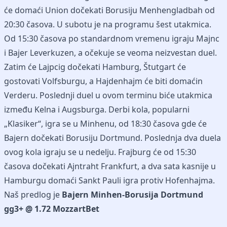
će domaći Union dočekati Borusiju Menhengladbah od
20:30 časova. U subotu je na programu šest utakmica.
Od 15:30 časova po standardnom vremenu igraju Majnc
i Bajer Leverkuzen, a očekuje se veoma neizvestan duel.
Zatim će Lajpcig dočekati Hamburg, Štutgart će
gostovati Volfsburgu, a Hajdenhajm će biti domaćin
Verderu. Poslednji duel u ovom terminu biće utakmica
između Kelna i Augsburga. Derbi kola, popularni
„Klasiker“, igra se u Minhenu, od 18:30 časova gde će
Bajern dočekati Borusiju Dortmund. Poslednja dva duela
ovog kola igraju se u nedelju. Frajburg će od 15:30
časova dočekati Ajntraht Frankfurt, a dva sata kasnije u
Hamburgu domaći Sankt Pauli igra protiv Hofenhajma.
Naš predlog je
Bajern Minhen-Borusija Dortmund
gg3+ @ 1.72 MozzartBet