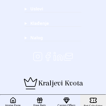
Uslovi
Klađenje
Nalog
Kraljevi Kvota
Home Page
Free Bets
Casino Offers
Bet Calculator