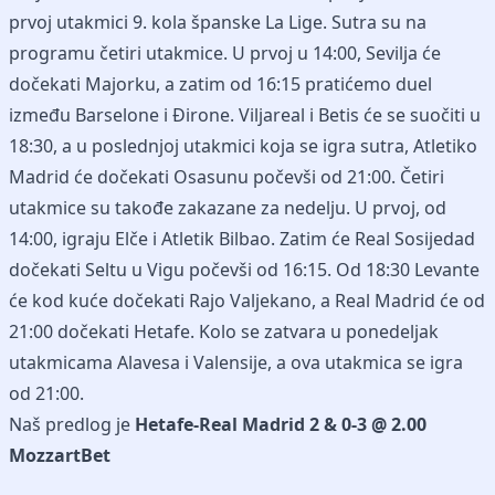
prvoj utakmici 9. kola španske La Lige. Sutra su na
programu četiri utakmice. U prvoj u 14:00, Sevilja će
dočekati Majorku, a zatim od 16:15 pratićemo duel
između Barselone i Đirone. Viljareal i Betis će se suočiti u
18:30, a u poslednjoj utakmici koja se igra sutra, Atletiko
Madrid će dočekati Osasunu počevši od 21:00. Četiri
utakmice su takođe zakazane za nedelju. U prvoj, od
14:00, igraju Elče i Atletik Bilbao. Zatim će Real Sosijedad
dočekati Seltu u Vigu počevši od 16:15. Od 18:30 Levante
će kod kuće dočekati Rajo Valjekano, a Real Madrid će od
21:00 dočekati Hetafe. Kolo se zatvara u ponedeljak
utakmicama Alavesa i Valensije, a ova utakmica se igra
od 21:00.
Naš predlog je
Hetafe-Real Madrid 2 & 0-3 @ 2.00
MozzartBet