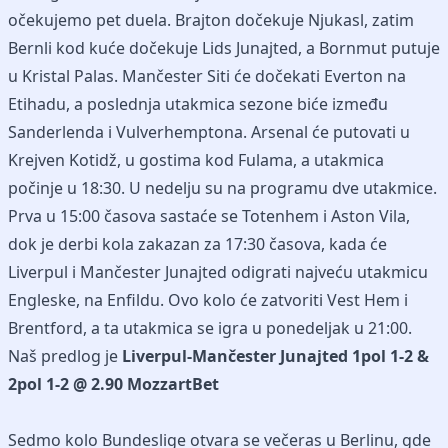
očekujemo pet duela. Brajton dočekuje Njukasl, zatim
Bernli kod kuće dočekuje Lids Junajted, a Bornmut putuje
u Kristal Palas. Mančester Siti će dočekati Everton na
Etihadu, a poslednja utakmica sezone biće između
Sanderlenda i Vulverhemptona. Arsenal će putovati u
Krejven Kotidž, u gostima kod Fulama, a utakmica
počinje u 18:30. U nedelju su na programu dve utakmice.
Prva u 15:00 časova sastaće se Totenhem i Aston Vila,
dok je derbi kola zakazan za 17:30 časova, kada će
Liverpul i Mančester Junajted odigrati najveću utakmicu
Engleske, na Enfildu. Ovo kolo će zatvoriti Vest Hem i
Brentford, a ta utakmica se igra u ponedeljak u 21:00.
Naš predlog je
Liverpul-Mančester Junajted 1pol 1-2 &
2pol 1-2 @ 2.90 MozzartBet
Sedmo kolo Bundeslige otvara se večeras u Berlinu, gde