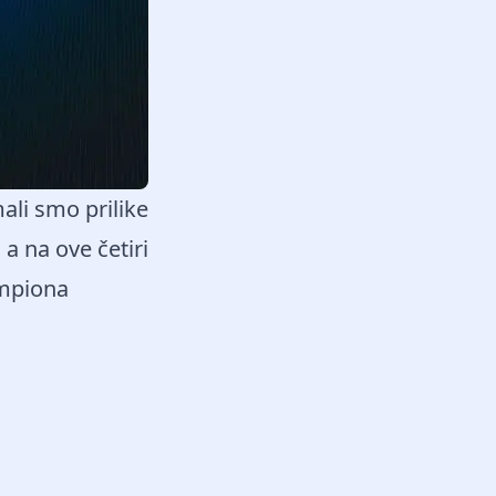
ali smo prilike
a na ove četiri
ampiona