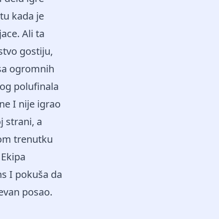
tu kada je
ace. Ali ta
stvo gostiju,
i sa ogromnih
og polufinala
e I nije igrao
 strani, a
vom trenutku
 Ekipa
ns I pokuša da
tevan posao.