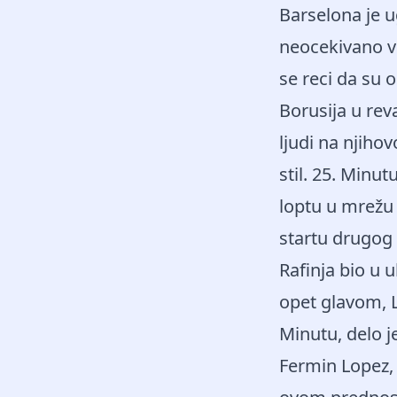
Barselona je u
neocekivano vi
se reci da su o
Borusija u re
ljudi na njiho
stil. 25. Minut
loptu u mrežu 
startu drugog
Rafinja bio u u
opet glavom, L
Minutu, delo j
Fermin Lopez, 