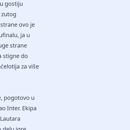
u gostiju
g zutog
strane ovo je
inalu, ja u
ruge strane
 stigne do
́elotija za više
e, pogotovo u
o Inter. Ekipa
 Lautara
 delu igre