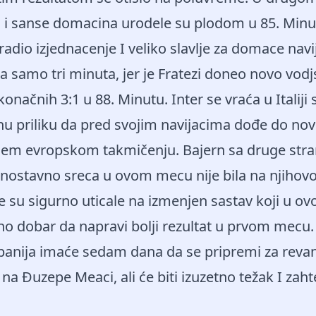
, i sanse domacina urodele su plodom u 85. Minu
adio izjednacenje I veliko slavlje za domace navij
la samo tri minuta, jer je Fratezi doneo novo vodj
onačnih 3:1 u 88. Minutu. Inter se vraća u Italij
nu priliku da pred svojim navijacima dođe do nov
ijem evropskom takmičenju. Bajern sa druge stran
ednostavno sreca u ovom mecu nije bila na njihovoj
 su sigurno uticale na izmenjen sastav koji u o
jno dobar da napravi bolji rezultat u prvom mecu.
anija imaće sedam dana da se pripremi za reva
 na Đuzepe Meaci, ali će biti izuzetno težak I zah