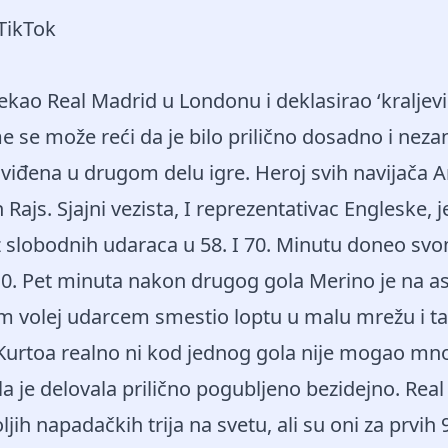
 TikTok
ekao Real Madrid u Londonu i deklasirao ‘kraljevic
 se može reći da je bilo prilično dosadno i nezan
viđena u drugom delu igre. Heroj svih navijača A
Rajs. Sjajni vezista, I reprezentativac Engleske, j
z slobodnih udaraca u 58. I 70. Minutu doneo sv
0. Pet minuta nakon drugog gola Merino je na asi
im volej udarcem smestio loptu u malu mrežu i t
Kurtoa realno ni kod jednog gola nije mogao mno
la je delovala prilično pogubljeno bezidejno. Real
jih napadačkih trija na svetu, ali su oni za prvih