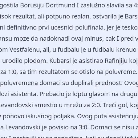
gostila Borusiju Dortmund I zaslužno slavila sa 
sok rezultat, ali potpuno realan, ostvarila je Bar
ni definitivno prvi ucesnici polufinala, jer je tesk
vansu moze da nadoknadi ovaj minus, cak I pred 
vom Vestfalenu, ali, u fudbalu je u fudbalu krenu
u urodilo plodom. Kubarsi je asistirao Rafinjiju koj
za 1:0, sa tim rezultatom se otislo na poluvrem
 poluvremena domaci su duplirali prednost. Ovog
lozi asistenta. Prebacio je loptu glavom na drugu 
evandovski smestio u mrežu za 2:0. Treći gol, koj
e ponovo iskusnog poljaka. Ovog puta asistenciju
a Levandovski je povisio na 3:0. Domaci se nisu z