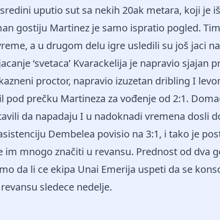
sredini uputio sut sa nekih 20ak metara, koji je i
an gostiju Martinez je samo ispratio pogled. Ti
vreme, a u drugom delu igre usledili su još jaci 
acanje ‘svetaca’ Kvar
ackelija je napravio sjajan p
 kazneni proctor, napravio izuzetan dribling I l
il pod prečku Martineza za vođenje od 2:1. Doma
avili da napadaju I u nadoknadi vremena dosli d
sistenciju Dembelea povisio na 3:1, i tako je po
 će im mnogo značiti u revansu. Prednost od dva g
mo da li ce ekipa Unai Emerija uspeti da se konso
u revansu sledece nedelje.