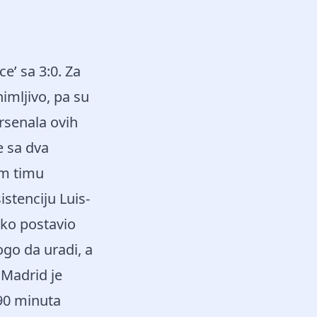
e’ sa 3:0. Za
imljivo, pa su
rsenala ovih
e sa dva
om timu
stenciju Luis-
ako postavio
go da uradi, a
 Madrid je
 90 minuta