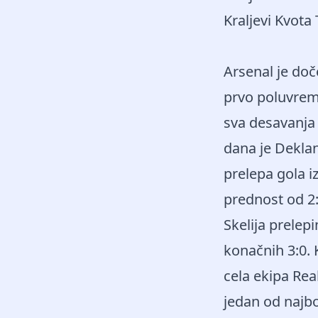
Kraljevi Kvota
Arsenal je doč
prvo poluvreme
sva desavanja 
dana je Deklan 
prelepa gola i
prednost od 2:
Skelija prelep
konačnih 3:0. 
cela ekipa Rea
jedan od najbol