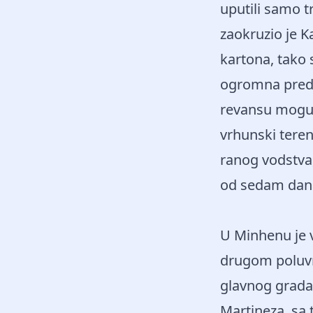
uputili samo t
zaokruzio je K
kartona, tako 
ogromna predno
revansu mogu d
vrhunski tere
ranog vodstva, 
od sedam dan
U Minhenu je v
drugom poluvr
glavnog grada
Martineza, sa 