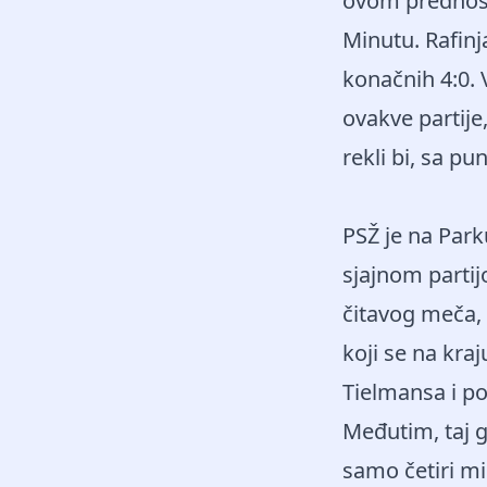
ovom prednoscu
Minutu. Rafinja
konačnih 4:0. 
ovakve partije
rekli bi, sa p
PSŽ je na Park
sjajnom partij
čitavog meča, 
koji se na kraju
Tielmansa i po
Međutim, taj g
samo četiri mi