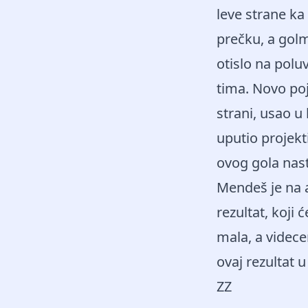
leve strane ka 
prečku, a golm
otislo na polu
tima. Novo poj
strani, usao u
uputio projekt
ovog gola nast
Mendeš je na a
rezultat, koji
mala, a videce
ovaj rezultat 
ZZ