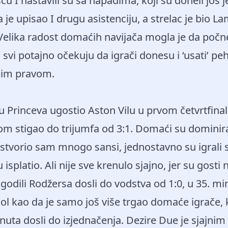
 I nastavili su sa napadima, koji su doneli još j
 je upisao I drugu asistenciju, a strelac je bio L
Velika radost domaćih navijača mogla je da počn
, svi potajno očekuju da igrači donesu i ‘usati’ pe
unim pravom.
u Princeva ugostio Aston Vilu u prvom četvrtfin
om stigao do trijumfa od 3:1. Domaći su dominir
stvorio sam mnogo sansi, jednostavno su igrali s
 isplatio. Ali nije sve krenulo sjajno, jer su gosti 
godili Rodžersa dosli do vodstva od 1:0, u 35. mi
ol kao da je samo još više trgao domaće igrače, 
nuta dosli do izjednačenja. Dezire Due je sjajni