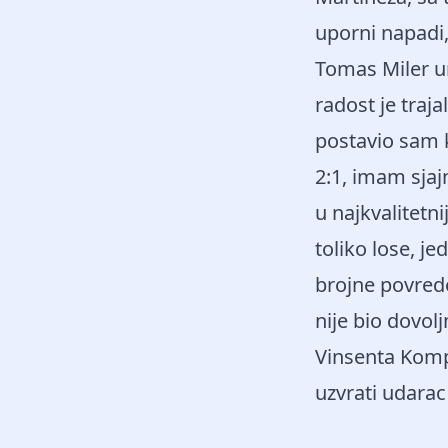
uporni napadi
Tomas Miler ur
radost je traja
postavio sam k
2:1, imam sjaj
u najkvalitetn
toliko lose, j
brojne povrede
nije bio dovol
Vinsenta Komp
uzvrati udarac