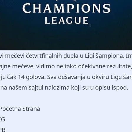
vi mečevi četvrtfinalnih duela u Ligi šampiona. Im
jne mečeve, vidimo ne tako očekivane rezultate, 
je čak 14 golova. Sva dešavanja u okviru Lige š
 na našem sajtui nalozima koji su u opisu ispod.
 Pocetna Strana
IG
 FB