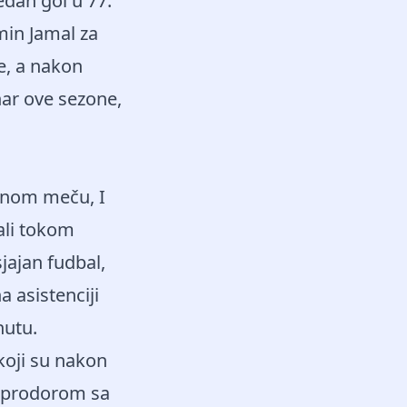
edan gol u 77.
amin Jamal za
e, a nakon
har ove sezone,
alnom meču, I
ali tokom
jajan fudbal,
na asistenciji
nutu.
koji su nakon
m prodorom sa