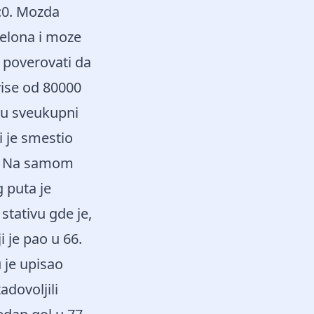
4:0. Mozda
selona i moze
o poverovati da
vise od 80000
o u sveukupni
i je smestio
e. Na samom
 puta je
stativu gde je,
i je pao u 66.
 je upisao
adovoljili