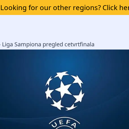
Looking for our other regions? Click he
 - Liga Sampiona pregled cetvrtfinala