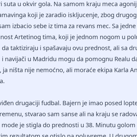
ri suta u okvir gola. Na samom kraju meca agonij
amavinga koji je zaradio iskljucenje, zbog drugo
sam izbacio sebe iz tima za revans mec. Sa jedne 
st Artetinog tima, koji je jednom nogom u poluf
a taktiziraju i spašavaju ovu prednost, ali sa d
n i navijači u Madridu mogu da pomognu Realu da
ja ništa nije nemoćno, ali moraće ekipa Karla Anc
a.
iđen drugaciji fudbal. Bajern je imao posed lopt
emenu, stvarao sam sanse ali na kraju se radova
 mode je stigla do prednosti u 38. Minutu golom
tim rezultatom se otislo na poluvreme. U drugom