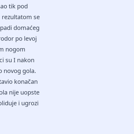
šao tik pod
m rezultatom se
napadi domaćeg
rodor po levoj
evom nogom
ci su I nakon
o novog gola.
stavio konačan
ola nije uopste
liduje i ugrozi