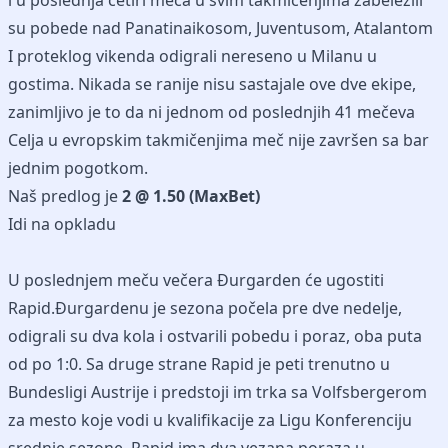
i u poslednja četiri meča u svim takmičenjima zabelezili
su pobede nad Panatinaikosom, Juventusom, Atalantom
I proteklog vikenda odigrali nereseno u Milanu u
gostima. Nikada se ranije nisu sastajale ove dve ekipe,
zanimljivo je to da ni jednom od poslednjih 41 mečeva
Celja u evropskim takmičenjima meč nije završen sa bar
jednim pogotkom.
Naš predlog je
2 @ 1.50 (MaxBet)
Idi na opkladu
U poslednjem meču večera Đurgarden će ugostiti
Rapid.Đurgardenu je sezona počela pre dve nedelje,
odigrali su dva kola i ostvarili pobedu i poraz, oba puta
od po 1:0. Sa druge strane Rapid je peti trenutno u
Bundesligi Austrije i predstoji im trka sa Volfsbergerom
za mesto koje vodi u kvalifikacije za Ligu Konferenciju