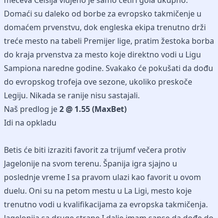
mečeva Celsija vidjeno je samo četiri gola ukupno.
Domaći su daleko od borbe za evropsko takmičenje u
domaćem prvenstvu, dok engleska ekipa trenutno drži
treće mesto na tabeli Premijer lige, pratim žestoka borba
do kraja prvenstva za mesto koje direktno vodi u Ligu
Sampiona naredne godine. Svakako će pokušati da dođu
do evropskog trofeja ove sezone, ukoliko preskoče
Legiju. Nikada se ranije nisu sastajali.
Naš predlog je
2 @ 1.55 (MaxBet)
Idi na opkladu
Betis će biti izraziti favorit za trijumf večera protiv
Jagelonije na svom terenu. Španija igra sjajno u
poslednje vreme I sa pravom ulazi kao favorit u ovom
duelu. Oni su na petom mestu u La Ligi, mesto koje
trenutno vodi u kvalifikacijama za evropska takmičenja.