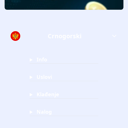
Crnogorski
Info
Uslovi
Klađenje
Nalog