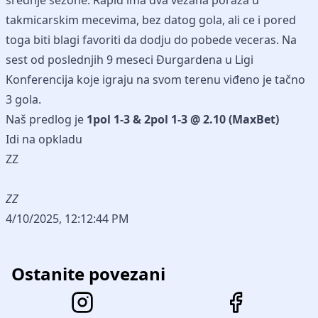
srednje sezone. Rapid ima dva vezana poraza u
takmicarskim mecevima, bez datog gola, ali ce i pored
toga biti blagi favoriti da dodju do pobede veceras. Na
sest od poslednjih 9 meseci Đurgardena u Ligi
Konferencija koje igraju na svom terenu viđeno je tačno
3 gola.
Naš predlog je
1pol 1-3 & 2pol 1-3 @ 2.10 (MaxBet)
Idi na opkladu
ZZ
ZZ
4/10/2025, 12:12:44 PM
Ostanite povezani