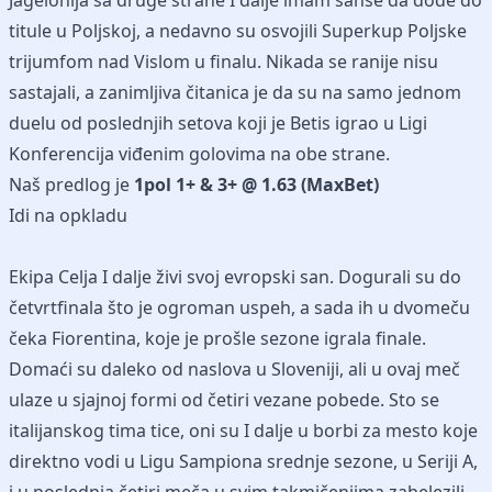
Jagelonija sa druge strane I dalje imam sanse da dođe do
titule u Poljskoj, a nedavno su osvojili Superkup Poljske
trijumfom nad Vislom u finalu. Nikada se ranije nisu
sastajali, a zanimljiva čitanica je da su na samo jednom
duelu od poslednjih setova koji je Betis igrao u Ligi
Konferencija viđenim golovima na obe strane.
Naš predlog je
1pol 1+ & 3+ @ 1.63 (MaxBet)
Idi na opkladu
Ekipa Celja I dalje živi svoj evropski san. Dogurali su do
četvrtfinala što je ogroman uspeh, a sada ih u dvomeču
čeka Fiorentina, koje je prošle sezone igrala finale.
Domaći su daleko od naslova u Sloveniji, ali u ovaj meč
ulaze u sjajnoj formi od četiri vezane pobede. Sto se
italijanskog tima tice, oni su I dalje u borbi za mesto koje
direktno vodi u Ligu Sampiona srednje sezone, u Seriji A,