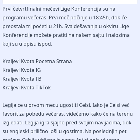
Prvi četvrtfinalni mečevi Lige Konferencija su na
programu večeras. Prvi meč počinje u 18:45h, dok će
preostala tri početi u 21h. Sva dešavanja u okviru Lige
Konferencije možete pratiti na našem sajtu i nalozima
koji su u opisu ispod.
Kraljevi Kvota Pocetna Strana
Kraljevi Kvota IG
Kraljevi Kvota FB
Kraljevi Kvota TikTok
Legija ce u prvom mecu ugostiti Celsi. Iako je Celsi već
favorit za pobedu večeras, videćemo kako će na terenu
izgledati. Legija igra sjajno pred svojim navijacima, dok
su engleski prilično loši u gostima. Na poslednjih pet