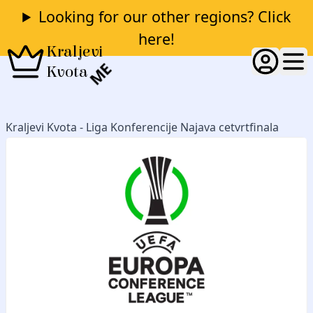
Looking for our other regions? Click
here!
Kraljevi
ME
Kvota
Kraljevi Kvota - Liga Konferencije Najava cetvrtfinala