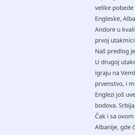
velike pobede 
Engleske, Alba
Andore u kvali
prvoj utakmici
Naš predlog j
U drugoj utakm
igraju na Vemb
prvenstvo, i m
Englezi još uv
bodova. Srbija,
Čak i sa ovom
Albanije, gde 