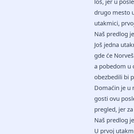
loš, jer u pos
drugo mesto u 
utakmici, prvoj
Naš predlog j
Još jedna utak
gde će Norvešk
a pobedom u ov
obezbedili bi 
Domaćin je u n
gosti ovu posl
pregled, jer za
Naš predlog j
U prvoj utakmi