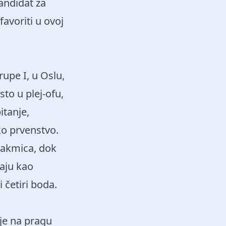
andidat za
avoriti u ovoj
upe I, u Oslu,
to u plej-ofu,
itanje,
ko prvenstvo.
takmica, dok
aju kao
 četiri boda.
 je na pragu