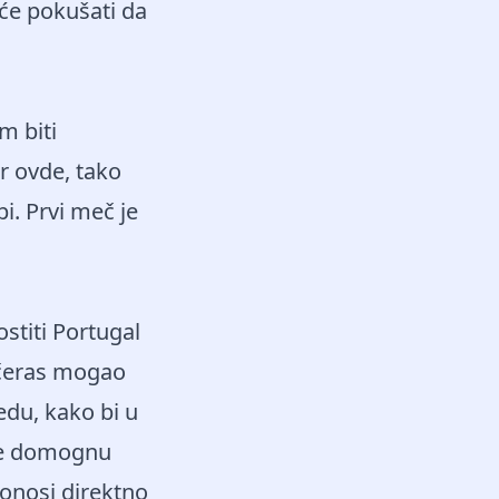
 će pokušati da
m biti
r ovde, tako
i. Prvi meč je
ostiti Portugal
večeras mogao
edu, kako bi u
se domognu
donosi direktno