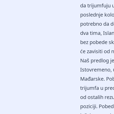
da trijumfuju 
poslednje kol
potrebno da d
dva tima, Isla
bez pobede sko
će zavisiti od n
Naš predlog j
Istovremeno, u
Mađarske. Pob
trijumfa u preo
od ostalih rez
poziciji. Pobed