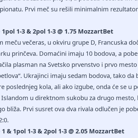
ionatu. Prvi meč su rešili minimalnim rezultato
e
1pol 1-3 & 2pol 1-3 @ 1.75 MozzartBet
m meču večeras, u okviru grupe D, Francuska do
arku prinčeva. Domaćini imaju 10 bodova, a pobe
ačila plasman na Svetsko prvenstvo i prvo mesto 
petlova“. Ukrajinci imaju sedam bodova, tako da 
re poslednjeg kola, ali ako izgube, onda će se u
sa Islandom u direktnom sukobu za drugo mesto,
 bliža. Prvi susret ova dva rivala odlučen je p
:0.
e
1 & 1pol 1-3 & 2pol 1-3 @ 2.05 MozzartBet