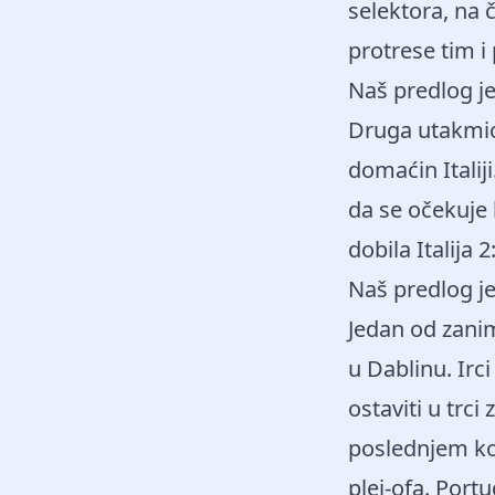
selektora, na 
protrese tim i
Naš predlog j
Druga utakmica
domaćin Italij
da se očekuje 
dobila Italija 2
Naš predlog j
Jedan od zaniml
u Dablinu. Irci
ostaviti u trc
poslednjem k
plej-ofa. Port