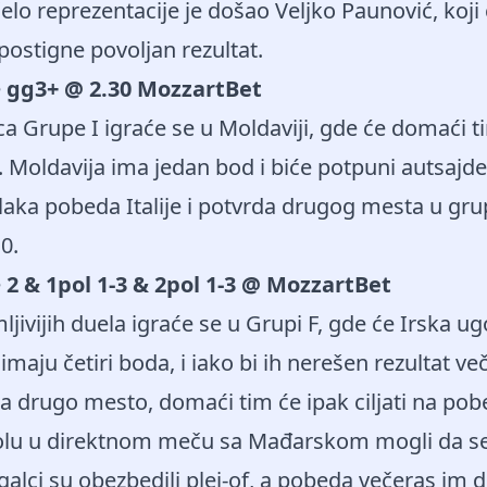
čelo reprezentacije je došao Veljko Paunović, koji
 postigne povoljan rezultat.
e
gg3+ @ 2.30 MozzartBet
 Grupe I igraće se u Moldaviji, gde će domaći ti
i. Moldavija ima jedan bod i biće potpuni autsajde
laka pobeda Italije i potvrda drugog mesta u grup
:0.
e
2 & 1pol 1-3 & 2pol 1-3 @ MozzartBet
jivijih duela igraće se u Grupi F, gde će Irska ug
 imaju četiri boda, i iako bi ih nerešen rezultat 
i za drugo mesto, domaći tim će ipak ciljati na pob
olu u direktnom meču sa Mađarskom mogli da 
ugalci su obezbedili plej-of, a pobeda večeras im 