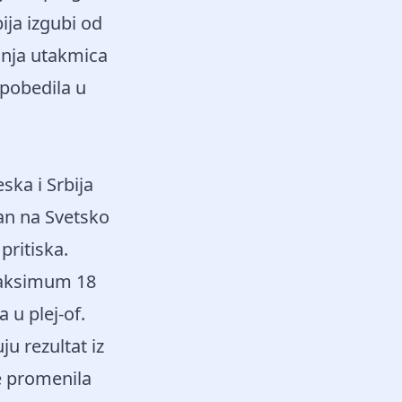
ija izgubi od
ednja utakmica
 pobedila u
ska i Srbija
an na Svetsko
pritiska.
 maksimum 18
 u plej-of.
 rezultat iz
e promenila