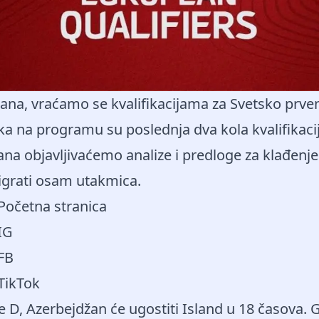
ana, vraćamo se kvalifikacijama za Svetsko prve
ka na programu su poslednja dva kola kvalifikac
ana objavljivaćemo analize i predloge za klađenje 
igrati osam utakmica.
 Početna stranica
IG
 FB
 TikTok
 D, Azerbejdžan će ugostiti Island u 18 časova. 