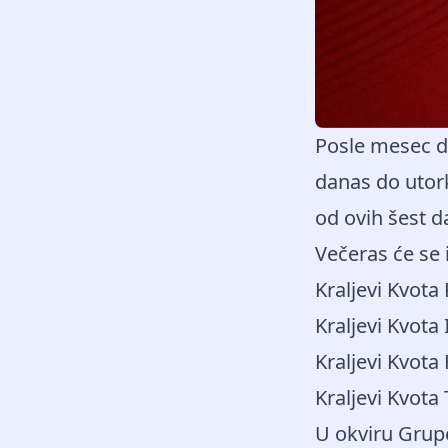
Posle mesec d
danas do utor
od ovih šest d
Večeras će se 
Kraljevi Kvota
Kraljevi Kvota 
Kraljevi Kvota
Kraljevi Kvota
U okviru Grupe