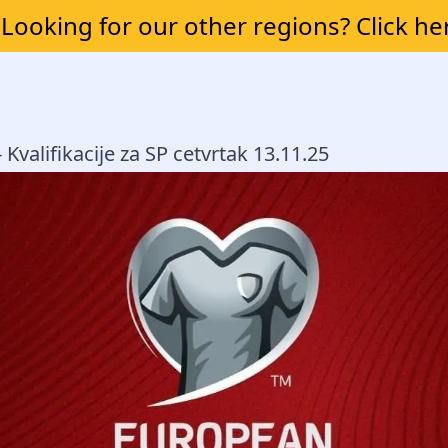
Looking for our other regions? Click he
- Kvalifikacije za SP cetvrtak 13.11.25