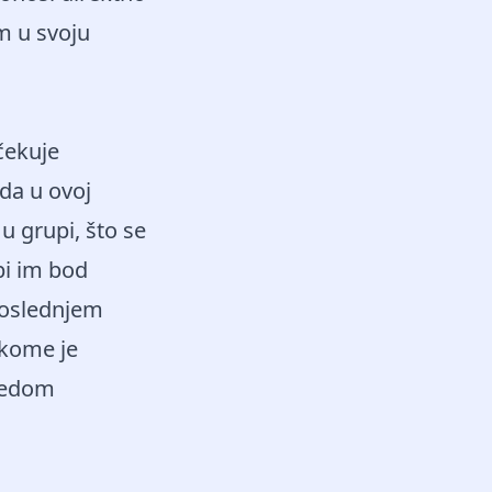
m u svoju
čekuje
da u ovoj
u grupi, što se
bi im bod
 poslednjem
 kome je
obedom