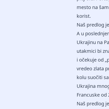
mesto na šamp
korist.
Naš predlog j
A u poslednje
Ukrajinu na P
utakmici bi zn
i očekuje od „
vredeo zlata p
kolu suočiti 
Ukrajina mnogo
Francuske od 2
Naš predlog j