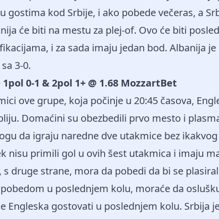
u gostima kod Srbije, i ako pobede večeras, a Srb
nija će biti na mestu za plej-of. Ovo će biti posl
fikacijama, i za sada imaju jedan bod. Albanija je
 sa 3-0.
e
1pol 0-1 & 2pol 1+ ​​@ 1.68 MozzartBet
ici ove grupe, koja počinje u 20:45 časova, Engle
liju. Domaćini su obezbedili prvo mesto i plasm
ogu da igraju naredne dve utakmice bez ikakvog 
ek nisu primili gol u ovih šest utakmica i imaju
 s druge strane, mora da pobedi da bi se plasirala
 pobedom u poslednjem kolu, moraće da osluškuju
će Engleska gostovati u poslednjem kolu. Srbija j