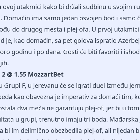
u ovoj utakmici kako bi držali sudbinu u svojim 
o. Domaćin ima samo jedan osvojen bod i samo č
ođu do drugog mesta i plej-ofa. U prvoj utakmic
nd je, kao domaćin, sa pet golova ispratio Azerbejd
ro godinu i po dana. Gosti će biti favoriti i ish
jih.
e
2 @ 1.55 MozzartBet
 Grupi F, u Jerevanu će se igrati duel između Jerm
eda kao obavezna je imperativ za domaći tim, k
stala dva meča ne garantuju plej-of, jer bi u tom 
ultata u grupi, trenutno imaju tri boda. Mađarska j
a bi im delimično obezbedila plej-of, ali nijedan b