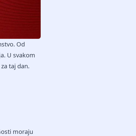
nstvo. Od
ija. U svakom
za taj dan.
Gosti moraju