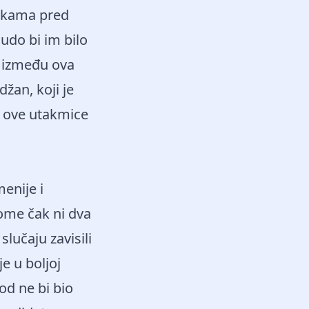
rukama pred
udo bi im bilo
i između ova
žan, koji je
od ove utakmice
enije i
ome čak ni dva
slučaju zavisili
e u boljoj
od ne bi bio