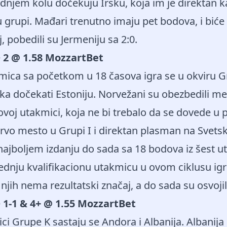
lednjem kolu dočekuju Irsku, koja im je direktan k
grupi. Mađari trenutno imaju pet bodova, i biće f
, pobedili su Jermeniju sa 2:0.
e
2 @ 1.58 MozzartBet
mica sa početkom u 18 časova igra se u okviru Gr
a dočekati Estoniju. Norvežani su obezbedili mes
oj utakmici, koja ne bi trebalo da se dovede u p
prvo mesto u Grupi I i direktan plasman na Svets
ajboljem izdanju do sada sa 18 bodova iz šest u
ednju kvalifikacionu utakmicu u ovom ciklusu igr
 njih nema rezultatski značaj, a do sada su osvojili
e
1-1 & 4+ @ 1.55 MozzartBet
ci Grupe K sastaju se Andora i Albanija. Albanija