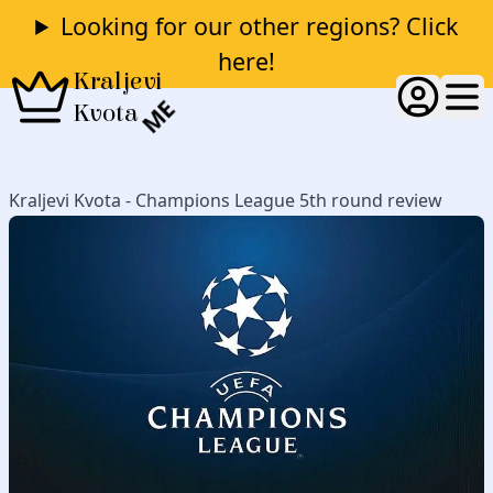
Looking for our other regions? Click
here!
Kraljevi
ME
Kvota
Kraljevi Kvota - Champions League 5th round review