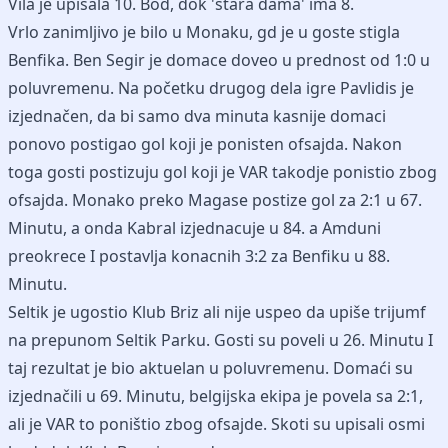
Vila je upisala 10. Bod, dok 'stara dama' ima 8.
Vrlo zanimljivo je bilo u Monaku, gd je u goste stigla
Benfika. Ben Segir je domace doveo u prednost od 1:0 u
poluvremenu. Na početku drugog dela igre Pavlidis je
izjednačen, da bi samo dva minuta kasnije domaci
ponovo postigao gol koji je ponisten ofsajda. Nakon
toga gosti postizuju gol koji je VAR takodje ponistio zbog
ofsajda. Monako preko Magase postize gol za 2:1 u 67.
Minutu, a onda Kabral izjednacuje u 84. a Amduni
preokrece I postavlja konacnih 3:2 za Benfiku u 88.
Minutu.
Seltik je ugostio Klub Briz ali nije uspeo da upiše trijumf
na prepunom Seltik Parku. Gosti su poveli u 26. Minutu I
taj rezultat je bio aktuelan u poluvremenu. Domaći su
izjednačili u 69. Minutu, belgijska ekipa je povela sa 2:1,
ali je VAR to poništio zbog ofsajde. Skoti su upisali osmi