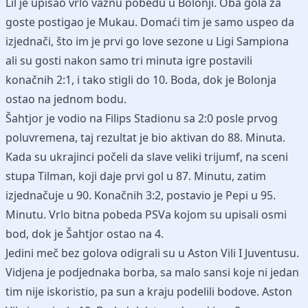
Lil je upisao vrlo važnu pobedu u Bolonji. Oba gola za
goste postigao je Mukau. Domaći tim je samo uspeo da
izjednači, što im je prvi go love sezone u Ligi Sampiona
ali su gosti nakon samo tri minuta igre postavili
konačnih 2:1, i tako stigli do 10. Boda, dok je Bolonja
ostao na jednom bodu.
Šahtjor je vodio na Filips Stadionu sa 2:0 posle prvog
poluvremena, taj rezultat je bio aktivan do 88. Minuta.
Kada su ukrajinci počeli da slave veliki trijumf, na sceni
stupa Tilman, koji daje prvi gol u 87. Minutu, zatim
izjednačuje u 90. Konačnih 3:2, postavio je Pepi u 95.
Minutu. Vrlo bitna pobeda PSVa kojom su upisali osmi
bod, dok je Šahtjor ostao na 4.
Jedini meč bez golova odigrali su u Aston Vili I Juventusu.
Vidjena je podjednaka borba, sa malo sansi koje ni jedan
tim nije iskoristio, pa sun a kraju podelili bodove. Aston