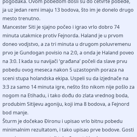
pogodaka. Ovom pobedom došli su do četvrte pobede,
ja uz jedan remi imaju 13 bodova, što im je donelo drugo
mesto trenutno.
Mancester Siti je sjajno počeo i igrao vrlo dobro 74
minuta utakmice protiv Fejnorda. Haland je u prvom
doneo vodjstvo, a za tri minuta u drugom poluvremenu
prvo je Gundogan povisio na 2:0, a onda je Haland poveo
na 3:0. I kada su navijači ‘građana’ počeli da slave prvu
pobedu ovog meseca nakon 5 uzastopnih poraza na
sceni stupa holandska ekipa. Uspeli su da izjednače na
3:3 za samo 14 minuta igre, nešto što nikom nije pošlo za
nogom na Etihadu, i tako dođu do zlata vrednog boda,
produbim Sitijevu agoniju, koji ima 8 bodova, a Fejnord
bod manje.
Šturm je dočekao Đironu i upisao vrlo bitnu pobedu
minimalnim rezultatom, i tako upisao prve bodove. Gosti