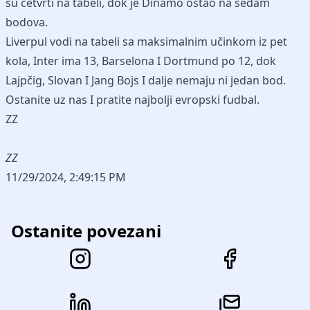
su četvrti na tabeli, dok je Dinamo ostao na sedam
bodova.
Liverpul vodi na tabeli sa maksimalnim učinkom iz pet
kola, Inter ima 13, Barselona I Dortmund po 12, dok
Lajpčig, Slovan I Jang Bojs I dalje nemaju ni jedan bod.
Ostanite uz nas I pratite najbolji evropski fudbal.
ZZ
ZZ
11/29/2024, 2:49:15 PM
Ostanite povezani