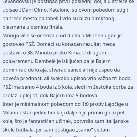
Levandovski je postigao prvi i poslednji gol, a u strelce se
upisao I Dani Olmo. Katalonci su ovom pobedom stigli
na treće mesto na tabeli I vrlo su blizu direktnog
plasmana u osminu finala.
Mnogo više se očekivalo od duela u Minhenu gde je
gostovao PSŽ. Domaci su konacan rezultat meca
postavili u 38. Minutu preko Kima. U drugom
poluvremenu Dembele je isključen pa je Bajern
dominirao do kraja, stvarao sanse ali nije uspeo da
poveća prednost, ali svakako upisao vrlo važna tri boda.
PSŽ ima samo 4 boda iz 5 kola, sledi im žestoka borba za
prolaz u plej-of, dok Bajern ima 9 bodova.
Inter je minimalnom pobedom od 1:0 protiv Lajpčige u
Milanu ostao jedini tim koji dalje nije primio gol u pet
kola, što je fantastičan učinak, potvrdio sam italijanske
škole fudbala, jer sam postigao „samo“ sedam