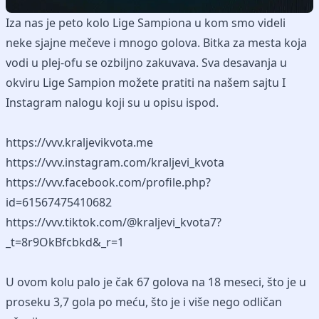
Iza nas je peto kolo Lige Sampiona u kom smo videli
neke sjajne mečeve i mnogo golova. Bitka za mesta koja
vodi u plej-ofu se ozbiljno zakuvava. Sva desavanja u
okviru Lige Sampion možete pratiti na našem sajtu I
Instagram nalogu koji su u opisu ispod.
https://vvv.kraljevikvota.me
https://vvv.instagram.com/kraljevi_kvota
https://vvv.facebook.com/profile.php?
id=61567475410682
https://vvv.tiktok.com/@kraljevi_kvota7?
_t=8r9OkBfcbkd&_r=1
U ovom kolu palo je čak 67 golova na 18 meseci, što je u
proseku 3,7 gola po meću, što je i više nego odličan