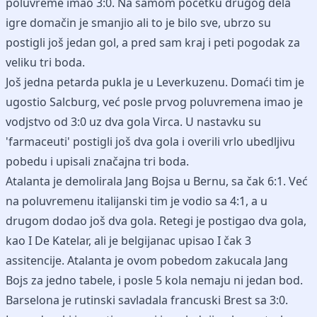
poluvreme imao 3:0. Na samom početku drugog dela
igre domačin je smanjio ali to je bilo sve, ubrzo su
postigli još jedan gol, a pred sam kraj i peti pogodak za
veliku tri boda.
Još jedna petarda pukla je u Leverkuzenu. Domaći tim je
ugostio Salcburg, već posle prvog poluvremena imao je
vodjstvo od 3:0 uz dva gola Virca. U nastavku su
'farmaceuti' postigli još dva gola i overili vrlo ubedljivu
pobedu i upisali značajna tri boda.
Atalanta je demolirala Jang Bojsa u Bernu, sa čak 6:1. Već
na poluvremenu italijanski tim je vodio sa 4:1, a u
drugom dodao još dva gola. Retegi je postigao dva gola,
kao I De Katelar, ali je belgijanac upisao I čak 3
assitencije. Atalanta je ovom pobedom zakucala Jang
Bojs za jedno tabele, i posle 5 kola nemaju ni jedan bod.
Barselona je rutinski savladala francuski Brest sa 3:0.