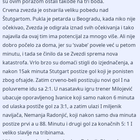
su ovim porazom ostali takođe na tri boda.
Crvena zvezda je ostvarila veliku pobedu nad
Štutgartom. Pukla je petarda u Beogradu, kada niko nije
očekivao, Zvezda je odigrala iznad svih očekivanja i tako
najavila da ovaj tim ima potencijal za mnogo više. Ali nije
dobro počelo za doma, jer su ‘svabe’ povele već u petom
minutu, i tada se činilo da se Zvezdi sprema nova
katastrofa. Vrlo brzo su domaći stigli do izjednačenja, a
nakon 15ak minuta Stutgart postize gol koji je ponisten
zbog ofsajde. Zatim crveno-beli postizuju novi gol I na
poluvreme idu sa 2:1. U nasatavku igru trener Milojević
ubacuje oporavljenog Ivanice koji samo nakon 6 minuta
od ulaska postiže gol za 3:1, a zatim ulazi I miljenik
navijača, Nemanja Radonjić, koji nakon samo dva minuta
postize prvi a u 88. Minutu i ​​drugi gol za konačnih 5: 1 I
veliko slavlje na tribinama.