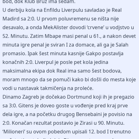
bod, dok Klub Bruz ima sedam.
U derbiju kola na Enfildu Liverpulu savladao je Real
Madird sa 2:0. U prvom poluvremenu se ništa nije
desavalo, a onda MekAlister dovodi ‘crvene’ u vodjstvo u
52. Minutu. Zatim Mbape masi penal u 61., a nakon devet
minuta igre penal je sviran I za domace, ali ga je Salah
promasio. Ipak šest minuta kasnije Gakpo postavlja
konačnih 2:0. Liverpul je posle pet kola jedina
maksimalna ekipa dok Real ima samo šest bodova,
moram mnogo da se pomuči kako bi došli do mesta koje
vodi u nastavak takmičenja na proleće.
Dinamo Zagreb je dočekao Dortmund koji ih je pregazio
sa 3:0. Gitens je doveo goste u vođenje pred kraj prve
dela igre, a na početku drugog Bensebaini je povisio na
2:0. Konačan rezultat postavio je Zirasi u 90. Minutu.
‘Milioneri’ su ovom pobedom upisali 12. bod I trenutno