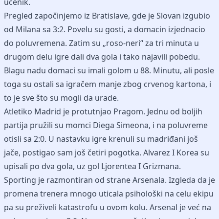
učenik.
Pregled započinjemo iz Bratislave, gde je Slovan izgubio
od Milana sa 3:2. Povelu su gosti, a domacin izjednacio
do poluvremena. Zatim su „roso-neri“ za tri minuta u
drugom delu igre dali dva gola i tako najavili pobedu.
Blagu nadu domaci su imali golom u 88. Minutu, ali posle
toga su ostali sa igračem manje zbog crvenog kartona, i
to je sve što su mogli da urade.
Atletiko Madrid je protutnjao Pragom. Jednu od boljih
partija pružili su momci Diega Simeona, i na poluvreme
otisli sa 2:0. U nastavku igre krenuli su madriđani još
jače, postigao sam još četiri pogotka. Alvarez I Korea su
upisali po dva gola, uz gol Ljorentea I Grizmana.
Sporting je razmontiran od strane Arsenala. Izgleda da je
promena trenera mnogo uticala psihološki na celu ekipu
pa su preživeli katastrofu u ovom kolu. Arsenal je već na